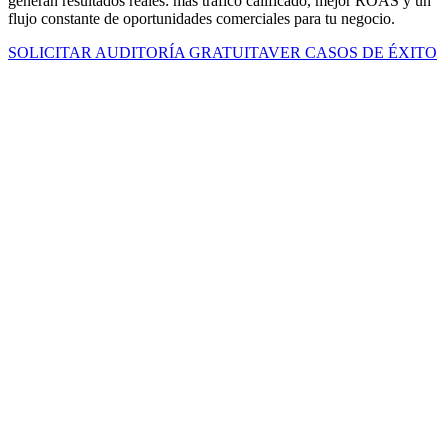
generan resultados reales: más tráfico calificado, mejor ROAS y un
flujo constante de oportunidades comerciales para tu negocio.
SOLICITAR AUDITORÍA GRATUITA
VER CASOS DE ÉXITO