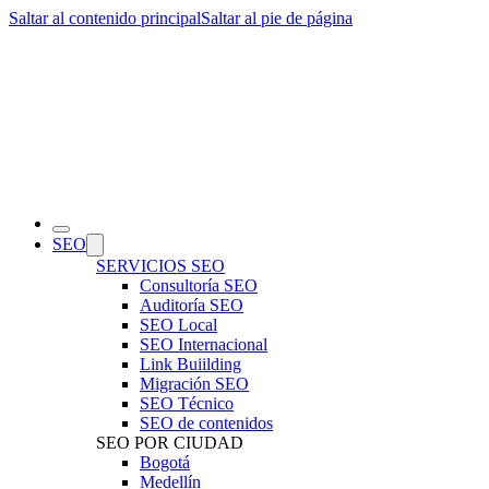
Saltar al contenido principal
Saltar al pie de página
SEO
SERVICIOS SEO
Consultoría SEO
Auditoría SEO
SEO Local
SEO Internacional
Link Buiilding
Migración SEO
SEO Técnico
SEO de contenidos
SEO POR CIUDAD
Bogotá
Medellín