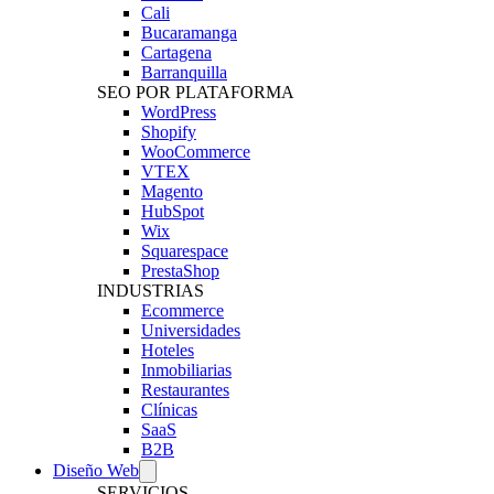
Cali
Bucaramanga
Cartagena
Barranquilla
SEO POR PLATAFORMA
WordPress
Shopify
WooCommerce
VTEX
Magento
HubSpot
Wix
Squarespace
PrestaShop
INDUSTRIAS
Ecommerce
Universidades
Hoteles
Inmobiliarias
Restaurantes
Clínicas
SaaS
B2B
Diseño Web
SERVICIOS